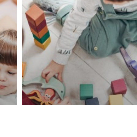
Telefon:
0176 61986785
einrichtung@zukunfthelden.de
IMPRESSUM