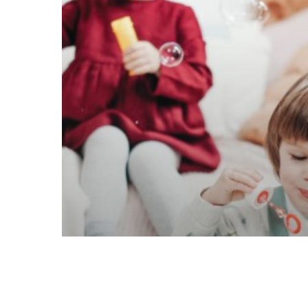
ZUKUNFTHELDEN am
Südpark
gGmbH
Großtagespflege (GTP)
Luise-Kieselbach Platz 33
81377 München