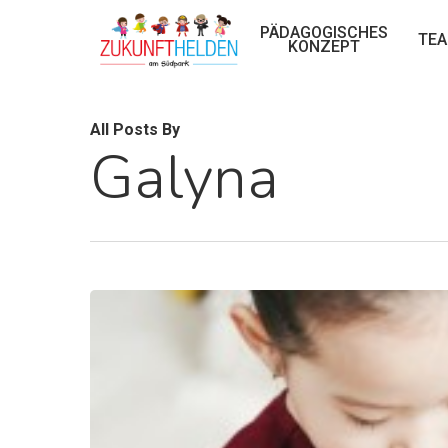
Skip
PÄDAGOGISCHES
TE
to
KONZEPT
main
content
All Posts By
Galyna